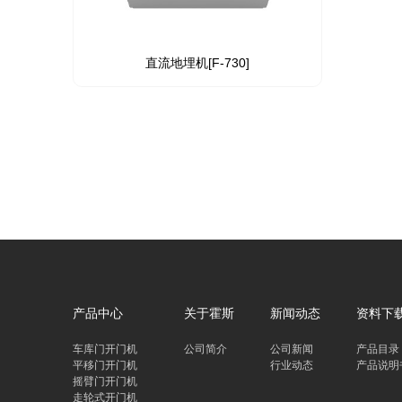
直流地埋机[F-730]
产品中心
关于霍斯
新闻动态
资料下
车库门开门机
公司简介
公司新闻
产品目录
平移门开门机
行业动态
产品说明
摇臂门开门机
走轮式开门机